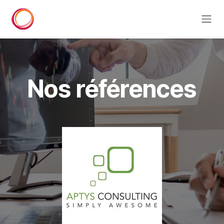
Se rendre au contenu
Nos références