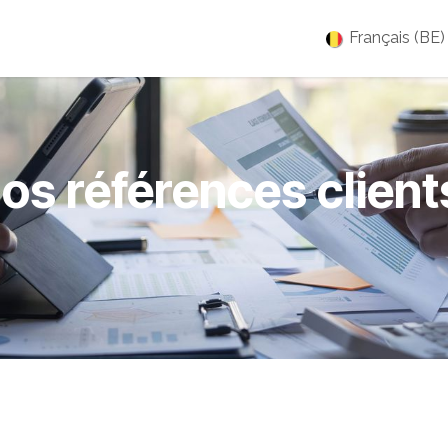
es
Jobs
À propos
Blog
Événements
Français (BE)
os références client